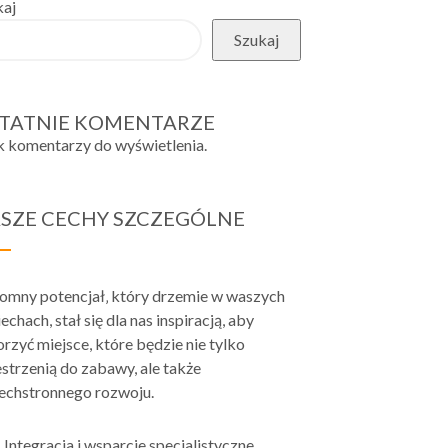
kaj
Szukaj
TATNIE KOMENTARZE
k komentarzy do wyświetlenia.
SZE CECHY SZCZEGÓLNE
omny potencjał‚ który drzemie w waszych
echach, stał się dla nas inspiracją, aby
rzyć miejsce, które będzie nie tylko
strzenią do zabawy, ale także
echstronnego rozwoju.
Integracja i wsparcie specjalistyczne