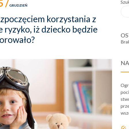
5 /
Szu
GRUDZIEŃ
ozpoczęciem korzystania z
e ryzyko, iż dziecko będzie
OS
orowało?
Bra
NA
Ogr
poci
stwo
prze
wsz