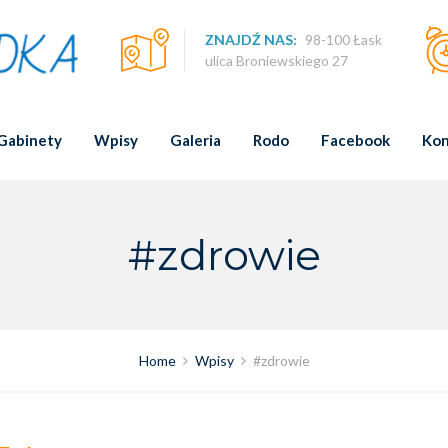
ZNAJDŹ NAS:
98-100 Łask
ulica Broniewskiego 27
Gabinety
Wpisy
Galeria
Rodo
Facebook
Kon
#zdrowie
Home
Wpisy
#zdrowie