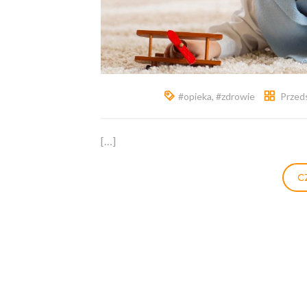
#opieka
,
#zdrowie
Przed
[…]
C