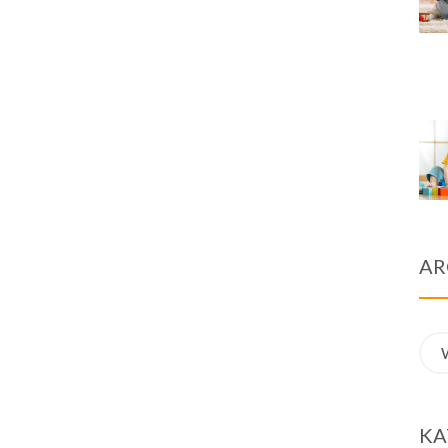
AR
Arc
KA