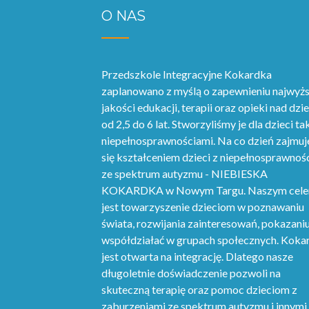
O NAS
Przedszkole Integracyjne Kokardka
zaplanowano z myślą o zapewnieniu najwyżs
jakości edukacji, terapii oraz opieki nad dzi
od 2,5 do 6 lat. Stworzyliśmy je dla dzieci ta
niepełnosprawnościami. Na co dzień zajmu
się kształceniem dzieci z niepełnosprawnośc
ze spektrum autyzmu - NIEBIESKA
KOKARDKA w Nowym Targu. Naszym cel
jest towarzyszenie dzieciom w poznawaniu
świata, rozwijania zainteresowań, pokazaniu
współdziałać w grupach społecznych. Koka
jest otwarta na integrację. Dlatego nasze
długoletnie doświadczenie pozwoli na
skuteczną terapię oraz pomoc dzieciom z
zaburzeniami ze spektrum autyzmu i innymi