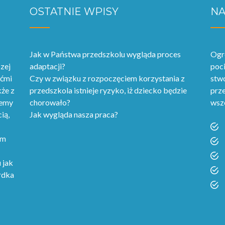
OSTATNIE WPISY
NA
Jak w Państwa przedszkolu wygląda proces
Ogr
zej
adaptacji?
poci
ećmi
Czy w związku z rozpoczęciem korzystania z
stwo
kże z
przedszkola istnieje ryzyko, iż dziecko będzie
prze
jemy
chorowało?
wsz
ią,
Jak wygląda nasza praca?
em
 jak
rdka