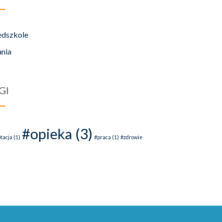
edszkole
ania
GI
#opieka
(3)
tacja
(1)
#praca
(1)
#zdrowie