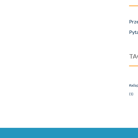
Prz
Pyt
TA
#adap
(1)