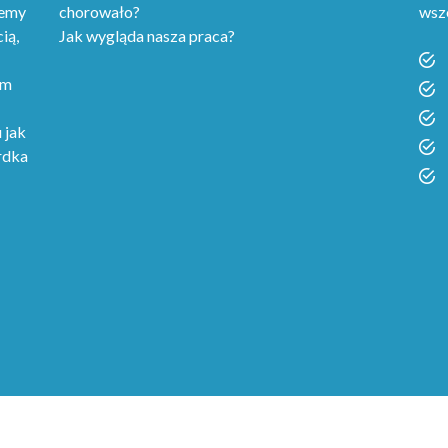
jemy
chorowało?
wsz
ią,
Jak wygląda nasza praca?
em
 jak
rdka