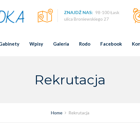
ZNAJDŹ NAS:
98-100 Łask
ulica Broniewskiego 27
Gabinety
Wpisy
Galeria
Rodo
Facebook
Kon
Rekrutacja
Home
Rekrutacja