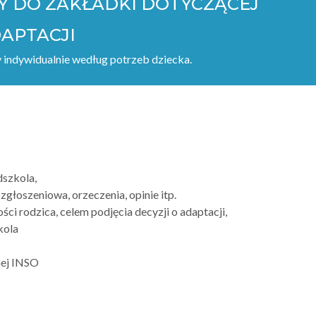
 DO ZAKŁADKI DOTYCZĄCEJ
APTACJI
y indywidualnie według potrzeb dziecka.
dszkola,
zgłoszeniowa, orzeczenia, opinie itp.
ci rodzica, celem podjęcia decyzji o adaptacji,
kola
nej INSO