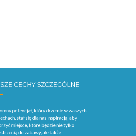
SZE CECHY SZCZEGÓLNE
omny potencjał‚ który drzemie w waszych
echach, stał się dla nas inspiracją, aby
rzyć miejsce, które będzie nie tylko
strzenią do zabawy, ale także