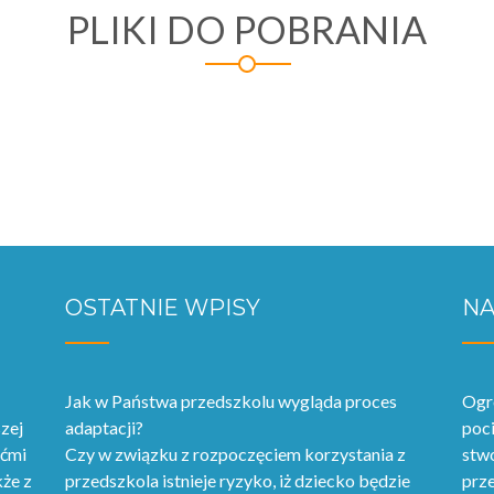
PLIKI DO POBRANIA
OSTATNIE WPISY
NA
Jak w Państwa przedszkolu wygląda proces
Ogr
zej
adaptacji?
poci
ećmi
Czy w związku z rozpoczęciem korzystania z
stwo
kże z
przedszkola istnieje ryzyko, iż dziecko będzie
prze