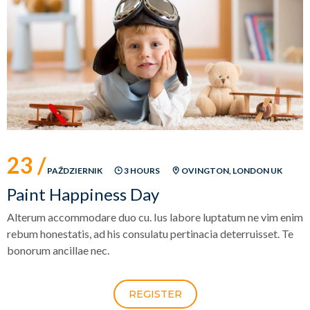
23 /
PAŹDZIERNIK
3 HOURS
OVINGTON, LONDON UK
Paint Happiness Day
Alterum accommodare duo cu. Ius labore luptatum ne vim enim
rebum honestatis, ad his consulatu pertinacia deterruisset. Te
bonorum ancillae nec.
REGISTER