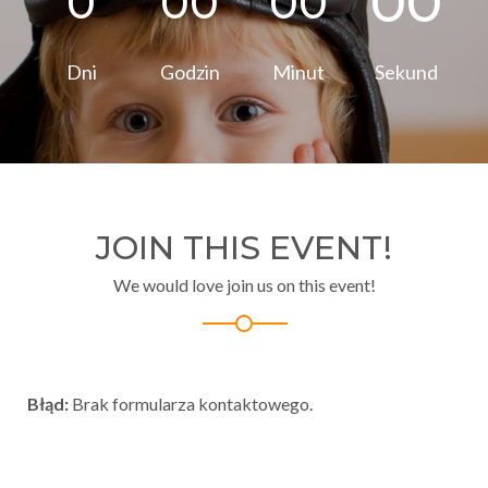
00
0
00
00
Dni
Godzin
Minut
Sekund
JOIN THIS EVENT!
We would love join us on this event!
Błąd:
Brak formularza kontaktowego.