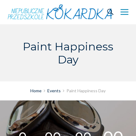
Skip
to
content
Paint Happiness
Day
Home
Events
Paint Happiness Day