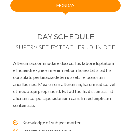
MONDAY
DAY SCHEDULE
SUPERVISED BY TEACHER JOHN DOE
Alterum accommodare duo cu. Ius labore luptatum
efficiendi ex, ne vim enim rebum honestatis, ad his
consulatu pertinacia deterruisset. Te bonorum
ancillae nec. Mea errem alterum in, harum iudico vel
et, nec atqui propriae id. Est ad facilis dissentias, id
alienum corpora posidonium eam. In sed explicari
sententiae.
Knowledge of subject matter
Effective discipline skills