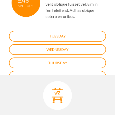
£49
velit oblique fuisset vel, vim in
WEEKLY
ferri eleifend. Ad has ubique
cetero erroribus.
TUESDAY
WEDNESDAY
THURSDAY
FRIDAY